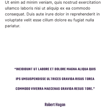
Ut enim ad minim veniam, quis nostrud exercitation
ullamco laboris nisi ut aliquip ex ea commodo
consequat. Duis aute irure dolor in reprehenderit in
voluptate velit esse cillum dolore eu fugiat nulla
pariatur.
UA QUIS
“INCIDIDUNT UT LABORE ET DOLORE MAGNA ALIQUA QUIS
“INCID
 TOREA
IPS UMSUSPENDISSE ULTRICES GRAVIDA RISUS TOREA
IPS U
TORE.”
COMMODO VIVERRA MAECENAS GRAVIDA RESUS TORE.”
COMMO
Robert Hogan