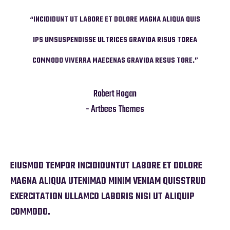
UA QUIS
“INCIDIDUNT UT LABORE ET DOLORE MAGNA ALIQUA QUIS
“INCID
 TOREA
IPS UMSUSPENDISSE ULTRICES GRAVIDA RISUS TOREA
IPS U
TORE.”
COMMODO VIVERRA MAECENAS GRAVIDA RESUS TORE.”
COMMO
Robert Hogan
- Artbees Themes
EIUSMOD TEMPOR INCIDIDUNTUT LABORE ET DOLORE
MAGNA ALIQUA UTENIMAD MINIM VENIAM QUISSTRUD
EXERCITATION ULLAMCO LABORIS NISI UT ALIQUIP
COMMODO.