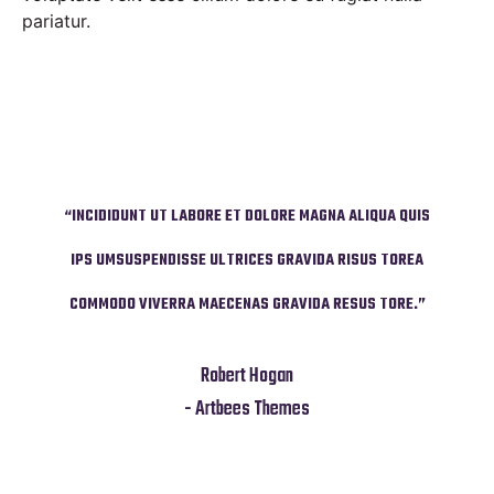
pariatur.
UA QUIS
“INCIDIDUNT UT LABORE ET DOLORE MAGNA ALIQUA QUIS
“INCID
 TOREA
IPS UMSUSPENDISSE ULTRICES GRAVIDA RISUS TOREA
IPS U
TORE.”
COMMODO VIVERRA MAECENAS GRAVIDA RESUS TORE.”
COMMO
Robert Hogan
- Artbees Themes