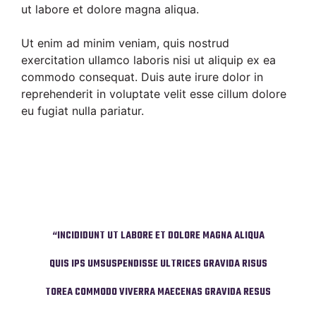
ut labore et dolore magna aliqua.
Ut enim ad minim veniam, quis nostrud
exercitation ullamco laboris nisi ut aliquip ex ea
commodo consequat. Duis aute irure dolor in
reprehenderit in voluptate velit esse cillum dolore
eu fugiat nulla pariatur.
 ALIQUA
“INCIDIDUNT UT LABORE ET DOLORE MAGNA ALIQUA
“INCID
DA RISUS
QUIS IPS UMSUSPENDISSE ULTRICES GRAVIDA RISUS
QUIS IP
DA RESUS
TOREA COMMODO VIVERRA MAECENAS GRAVIDA RESUS
TOREA C