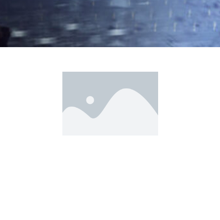
Email Address
draftdawgs@gmail.com